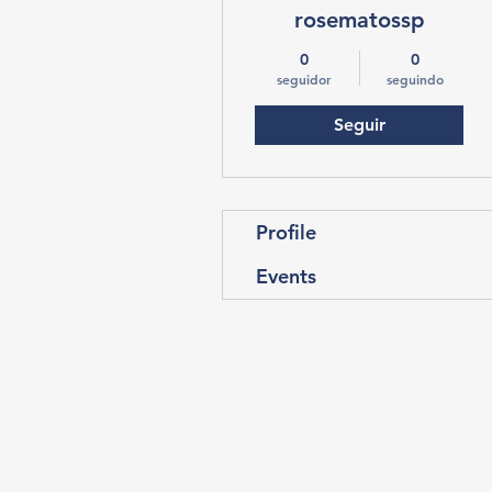
rosematossp
0
0
seguidor
seguindo
Seguir
Profile
Events